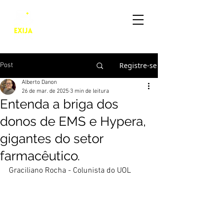
Em defesa da manutenção
das bulas impressas para
a saúde da população do
Brasil.
Registre-se
Post
Alberto Danon
26 de mar. de 2025
3 min de leitura
Entenda a briga dos
donos de EMS e Hypera,
gigantes do setor
farmacêutico.
Graciliano Rocha - Colunista do UOL