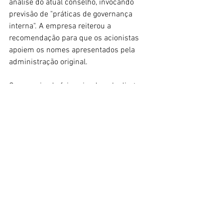
análise do atual conselho, invocando 
previsão de "práticas de governança 
interna". A empresa reiterou a 
recomendação para que os acionistas 
apoiem os nomes apresentados pela 
administração original.
O comunicado foi assinado pelo diretor 
financeiro e de relações com 
investidores da Hypera, Ramon Sanches 
Frutuoso Silva.
A assembleia geral está marcada para o 
próximo 25 de abril.
Veja mais em 
https://economia.uol.com.br/colunas/gr