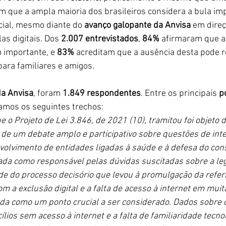
em que a ampla maioria dos brasileiros considera a bula im
ial, mesmo diante do 
avanço galopante da Anvisa
 em direç
as digitais. Dos 
2.007 entrevistados
, 
84%
 afirmaram que a
 importante, e 
83%
 acreditam que a ausência desta pode r
ara familiares e amigos.
da Anvisa
, foram 
1.849 respondentes
. Entre os principais 
p
camos os seguintes trechos:
 o Projeto de Lei 3.846, de 2021 (10), tramitou foi objeto de
a de um debate amplo e participativo sobre questões de inte
volvimento de entidades ligadas à saúde e à defesa do co
a como responsável pelas dúvidas suscitadas sobre a leg
de do processo decisório que levou à promulgação da referid
 a exclusão digital e a falta de acesso à internet em muit
icada como um ponto crucial a ser considerado. Dados sobre 
ios sem acesso à internet e a falta de familiaridade tecnol