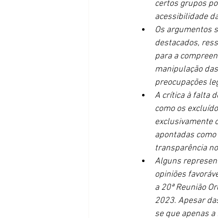
certos grupos po
acessibilidade da
Os argumentos so
destacados, res
para a compreens
manipulação das b
preocupações leg
A crítica à falta
como os excluídos
exclusivamente o
apontadas como f
transparência no
Alguns represent
opiniões favoráv
a 20ª Reunião Or
2023
. 
Apesar das
se que apenas a 