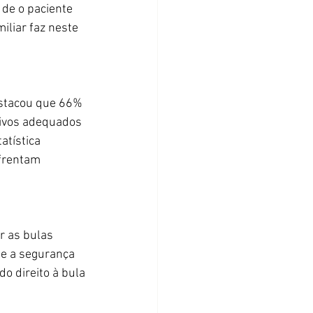
 de o paciente 
iliar faz neste 
stacou que 66% 
tivos adequados 
atística 
frentam 
r as bulas 
e a segurança 
o direito à bula 