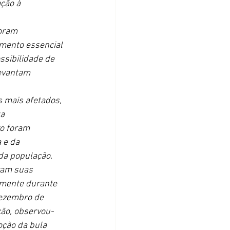
ção à 
oram 
mento essencial 
sibilidade de 
levantam 
s mais afetados, 
a 
o foram 
 e da 
da população.
ram suas 
lmente durante 
dezembro de 
ção, observou-
ção da bula 