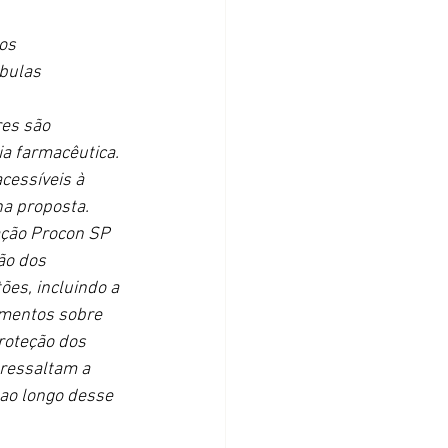
os 
bulas 
es são 
a farmacêutica. 
cessíveis à 
na proposta.
ação Procon SP 
ão dos 
es, incluindo a 
amentos sobre 
roteção dos 
ressaltam a 
ao longo desse 