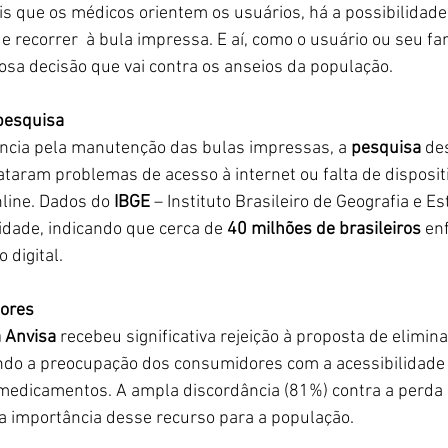
is que os médicos orientem os usuários, há a possibilidade
 e recorrer  à bula impressa. E aí, como o usuário ou seu fam
sa decisão que vai contra os anseios da população. 
pesquisa
ência pela manutenção das bulas impressas, a 
pesquisa
 de
ataram problemas de acesso à internet ou falta de disposi
line. Dados do 
IBGE
 – Instituto Brasileiro de Geografia e Est
dade, indicando que cerca de 
40 milhões de brasileiros
 en
 digital.
ores
a Anvisa
 recebeu significativa rejeição à proposta de elimina
ndo a preocupação dos consumidores com a acessibilidade 
edicamentos. A ampla discordância (81%) contra a perda d
 importância desse recurso para a população.