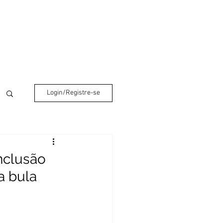
lação do Brasil.
e
Contato
Login/Registre-se
onclusão
a bula