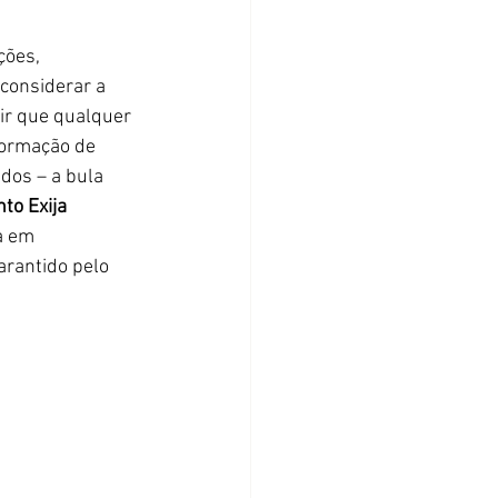
ções, 
 considerar a 
tir que qualquer 
formação de 
dos – a bula 
to Exija 
a em 
arantido pelo 