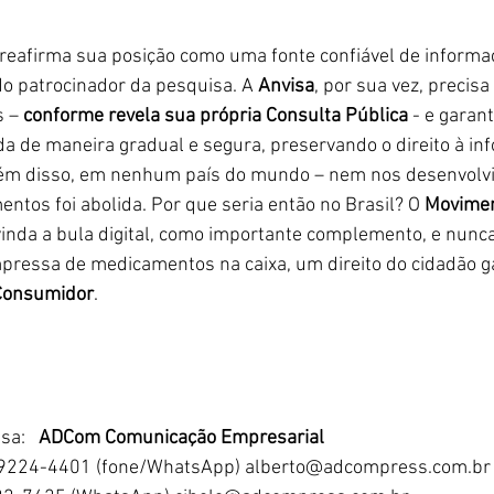
 reafirma sua posição como uma fonte confiável de informa
 patrocinador da pesquisa. A 
Anvisa
, por sua vez, precisa
 – 
conforme revela sua própria Consulta Pública
 - e garan
a de maneira gradual e segura, preservando o direito à in
lém disso, em nenhum país do mundo – nem nos desenvolvi
tos foi abolida. Por que seria então no Brasil? O 
Movimen
inda a bula digital, como importante complemento, e nunc
mpressa de medicamentos na caixa, um direito do cidadão g
 Consumidor
. 
a:   
ADCom Comunicação Empresarial 
99224-4401 (fone/WhatsApp) 
alberto@adcompress.com.br