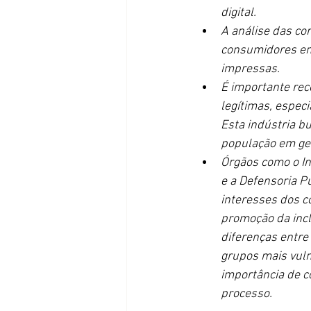
digital.
A análise das co
consumidores em 
impressas.
É importante re
legítimas, espec
Esta indústria b
população em ger
Órgãos como o In
e a Defensoria P
interesses dos c
promoção da inc
diferenças entre
grupos mais vuln
importância de c
processo.