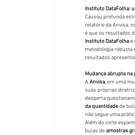
Instituto DataFolha: 
Causou profunda estr
relatório da Anvisa, n
é que os resultados d
Instituto DataFolha
 é
metodologia robusta 
resultados apresentad
Mudança abrupta na 
A 
Anvisa
, em uma mud
suas próprias diretri
desperta questionamen
da quantidade
 de bu
não segue uma prática
Além do corte espanto
bulas de 
amostras gr