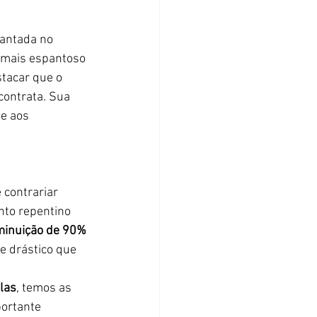
vantada no 
o mais espantoso 
tacar que o 
contrata. Sua 
e aos 
contrariar 
nto repentino 
minuição de 90% 
 drástico que 
las
, temos as 
ortante 