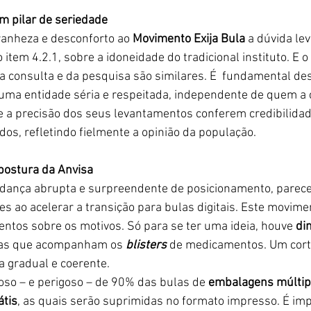
um pilar de seriedade
anheza e desconforto ao 
Movimento Exija Bula
 a dúvida le
o item 4.2.1, sobre a idoneidade do tradicional instituto. E 
a consulta e da pesquisa são similares. É  fundamental des
 uma entidade séria e respeitada, independente de quem a 
e a precisão dos seus levantamentos conferem credibilidad
os, refletindo fielmente a opinião da população.
postura da Anvisa
ança abrupta e surpreendente de posicionamento, parece 
zes ao acelerar a transição para bulas digitais. Este movime
tos sobre os motivos. Só para se ter uma ideia, houve 
di
las que acompanham os 
blisters
 de medicamentos. Um corte
 gradual e coerente. 
so – e perigoso – de 90% das bulas de 
embalagens múltip
átis
, as quais serão suprimidas no formato impresso. É imp