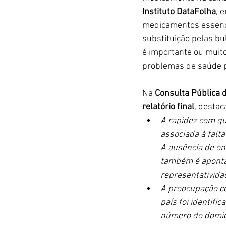
Instituto DataFolha
, 
medicamentos essenc
substituição pelas bul
é importante ou muito
problemas de saúde p
Na 
Consulta Pública 
relatório final
, desta
A rapidez com que
associada à falt
A ausência de en
também é apontad
representativida
A preocupação com
país foi identif
número de domicíl