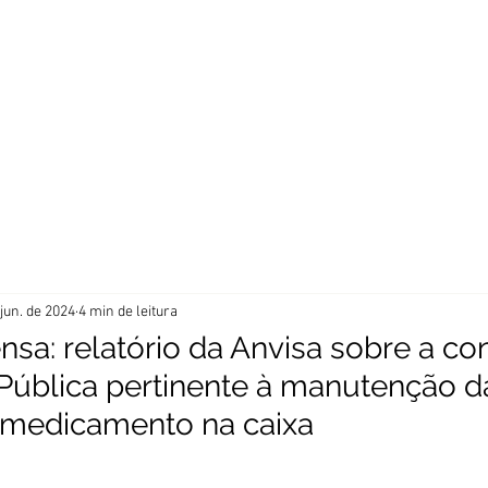
 da manutenção das bulas impressas para a saúde da popu
Blog
Vídeos
Destaque
Notícias de interess
 jun. de 2024
4 min de leitura
nsa: relatório da Anvisa sobre a c
Pública pertinente à manutenção d
 medicamento na caixa