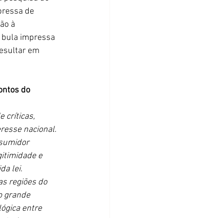
pressa de 
ão à 
 bula impressa 
esultar em 
ontos do 
 críticas, 
resse nacional. 
nsumidor 
itimidade e 
a lei.
as regiões do 
o grande 
ógica entre 