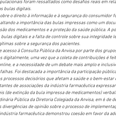
pulacionais foram ressaltados como desafios reais em rela
s bulas digitais.
bre o direito à informação e à segurança do consumidor f
saltando a importância das bulas impressas como um docu
ão dos medicamentos e a proteção da saúde pública. A pos
ulas digitais e a falta de controle sobre sua integridade 
ítimas sobre a segurança dos pacientes.
 de acesso à Consulta Pública da Anvisa por parte dos grupo
 digitalmente, uma vez que a coleta de contribuições é feit
nline, e a necessidade de um debate mais amplo e inclusiv
alhas. Foi destacada a importância da participação pública
s processos decisórios que afetam a saúde e o bem-estar 
antes de associações da indústria farmacêutica expressa
eis (de extinção da bula impressa de medicamentos) verba
dinária Pública da Diretoria Colegiada da Anvisa, em 6 de 
 divergências de opinião sobre o processo de implementa
indústria farmacêutica demonstrou coesão em favor da ado