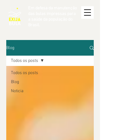
Em defesa da manutenção
das bulas impressas para
a saúde da população do
Brasil.
Blog
Todos os posts
Todos os posts
Blog
Noticia