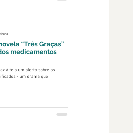
eitura
: novela “Três Graças”
o dos medicamentos
az à tela um alerta sobre os
sificados - um drama que