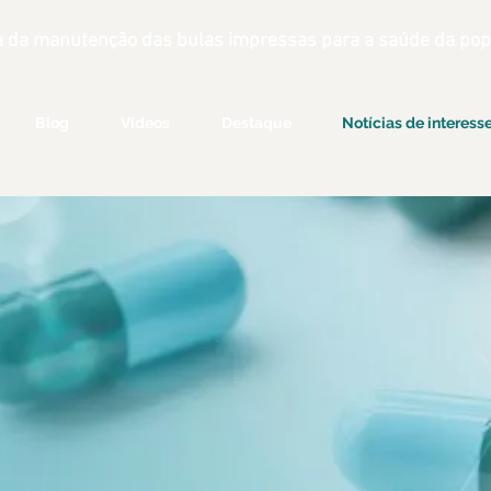
 da manutenção das bulas impressas para a saúde da popu
Blog
Vídeos
Destaque
Notícias de interess