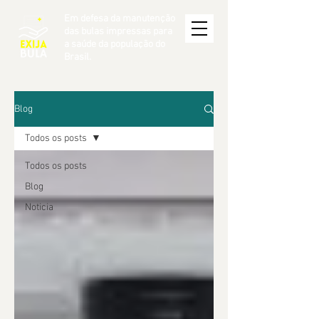
Em defesa da manutenção
das bulas impressas para
a saúde da população do
Brasil.
Blog
Todos os posts
Todos os posts
Blog
Noticia