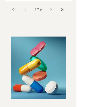
1
/
16