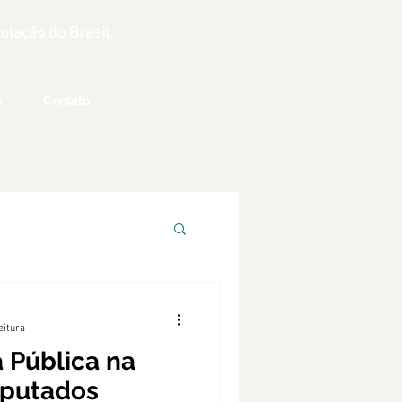
lação do Brasil.
e
Contato
eitura
 Pública na
putados