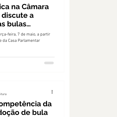
ica na Câmara
discute a
s bulas
medicamentos.
ça-feira, 7 de maio, a partir
e da Casa Parlamentar
eitura
 competência da
doção de bula