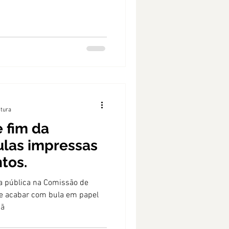
itura
 fim da
ulas impressas
tos.
a pública na Comissão de
ue acabar com bula em papel
çã