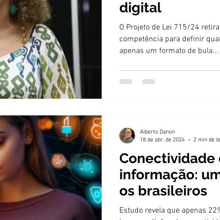
digital
O Projeto de Lei 715/24 retira
competência para definir qu
apenas um formato de bula...
Alberto Danon
18 de abr. de 2024
2 min de l
Conectividade 
informação: um
os brasileiros
Estudo revela que apenas 22