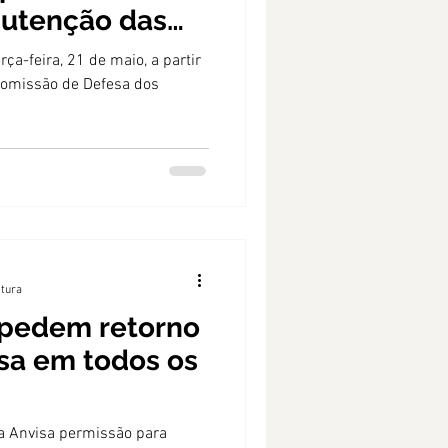
nutenção das
s de
ça-feira, 21 de maio, a partir
 Comissão de Defesa dos
itura
pedem retorno
sa em todos os
da Anvisa permissão para