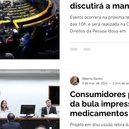
discutirá a ma
bulas impressa
Evento ocorrerá na próxima ter
medicamentos
das 10h, e será realizada na
Direitos da Pessoa Idosa em
Alberto Danon
9 de mai. de 2024
3 min de le
Consumidores 
da bula impres
medicamentos
Projeto em discussão retira 