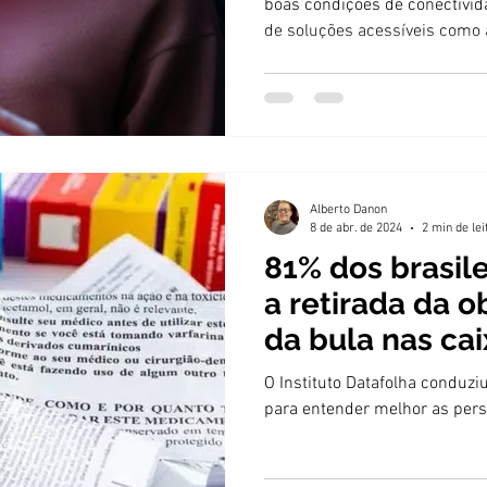
boas condições de conectivid
de soluções acessíveis como 
Alberto Danon
8 de abr. de 2024
2 min de lei
81% dos brasile
a retirada da 
da bula nas ca
medicamentos
O Instituto Datafolha conduz
para entender melhor as pers