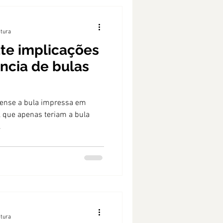
itura
te implicações
ência de bulas
pense a bula impressa em
que apenas teriam a bula
.
itura