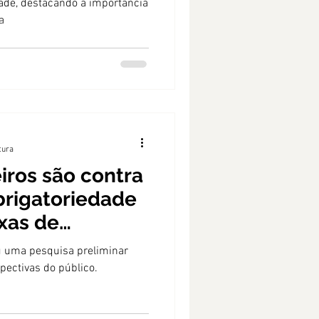
ade, destacando a importância
a
tura
iros são contra
obrigatoriedade
ixas de
.
iu uma pesquisa preliminar
pectivas do público.