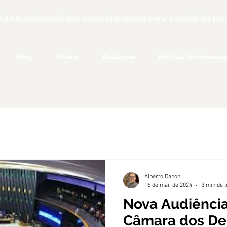
 da manutenção das bulas impressas para a saúde da popu
Blog
Vídeos
Destaque
Notícias de interess
Alberto Danon
16 de mai. de 2024
3 min de l
Nova Audiência
Câmara dos De