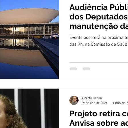
Audiência Públ
dos Deputados 
manutenção da
impressas de 
Evento ocorrerá na próxima ter
das 9h, na Comissão de Saúd
Alberto Danon
29 de abr. de 2024
1 min de l
Projeto retira
Anvisa sobre a