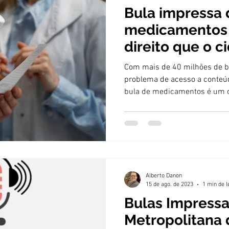
Bula impressa 
medicamentos 
direito que o 
acesso total à
Com mais de 40 milhões de b
problema de acesso a conteúd
bula de medicamentos é um d
Alberto Danon
15 de ago. de 2023
1 min de l
Bulas Impressa
Metropolitana 