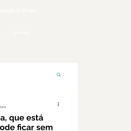
lação do Brasil.
e
Contato
itura
a, que está
ode ficar sem