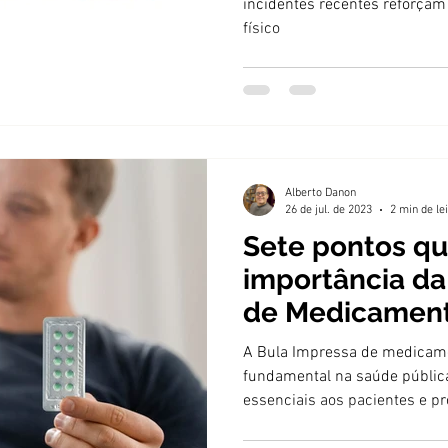
incidentes recentes reforçam
físico
Alberto Danon
26 de jul. de 2023
2 min de le
Sete pontos qu
importância da
de Medicamen
A Bula Impressa de medica
fundamental na saúde públic
essenciais aos pacientes e pr