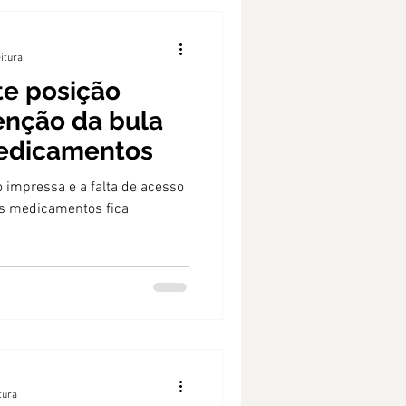
eitura
te posição
enção da bula
edicamentos
 impressa e a falta de acesso
os medicamentos fica
tura