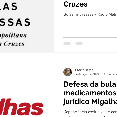
Cruzes
Bulas Impressas - Rádio Metr
Alberto Danon
14 de ago. de 2023
3 min de l
Defesa da bula
medicamentos 
jurídico Migalh
Dependência exclusiva de con