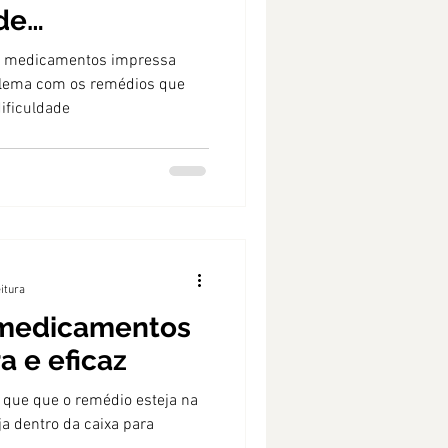
de
de medicamentos impressa
lema com os remédios que
ificuldade
eitura
 medicamentos
a e eficaz
e que que o remédio esteja na
ja dentro da caixa para