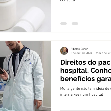
consulta
Alberto Danon
3 de out. de 2023
2 min de lei
Direitos do pac
hospital. Conh
benefícios gara
Muita gente não tem ideia de 
internar-se num hospital