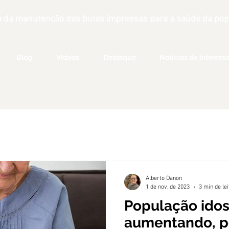
 da manutenção das bulas impressas para a saúde da popu
Blog
Vídeos
Destaque
Notícias de interess
Alberto Danon
1 de nov. de 2023
3 min de le
População idos
aumentando, p