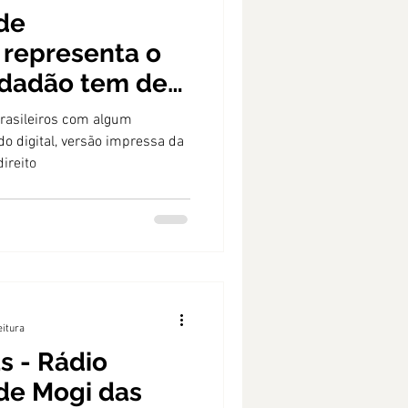
de
representa o
cidadão tem de
 informação
rasileiros com algum
o digital, versão impressa da
ireito
eitura
s - Rádio
de Mogi das