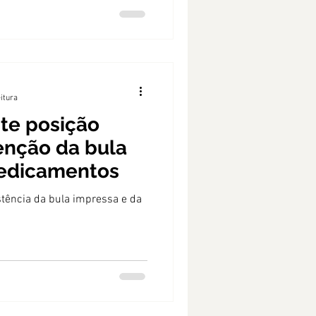
eitura
te posição
enção da bula
edicamentos
tência da bula impressa e da