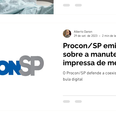
Alberto Danon
29 de set. de 2023
2 min de l
Procon/SP emi
sobre a manut
impressa de m
O Procon/SP defende a coexis
bula digital