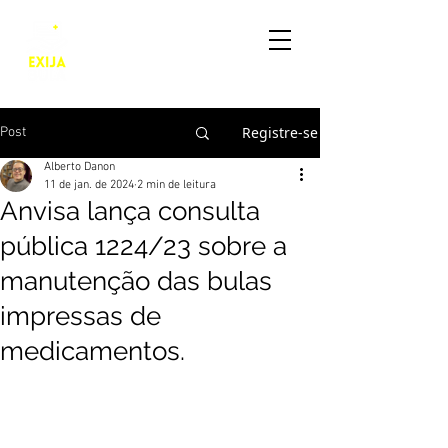
Em defesa da manutenção
das bulas impressas para
a saúde da população do
Brasil.
Registre-se
Post
Alberto Danon
11 de jan. de 2024
2 min de leitura
Anvisa lança consulta
pública 1224/23 sobre a
manutenção das bulas
impressas de
medicamentos.