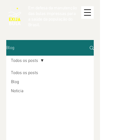
Em defesa da manutenção
das bulas impressas para
a saúde da população do
Brasil.
Blog
Todos os posts
Todos os posts
Blog
Noticia